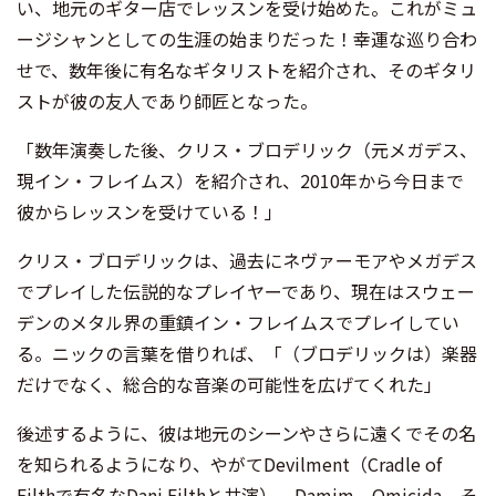
い、地元のギター店でレッスンを受け始めた。これがミュ
ージシャンとしての生涯の始まりだった！幸運な巡り合わ
せで、数年後に有名なギタリストを紹介され、そのギタリ
ストが彼の友人であり師匠となった。
「数年演奏した後、クリス・ブロデリック（元メガデス、
現イン・フレイムス）を紹介され、2010年から今日まで
彼からレッスンを受けている！」
クリス・ブロデリックは、過去にネヴァーモアやメガデス
でプレイした伝説的なプレイヤーであり、現在はスウェー
デンのメタル界の重鎮イン・フレイムスでプレイしてい
る。ニックの言葉を借りれば、「（ブロデリックは）楽器
だけでなく、総合的な音楽の可能性を広げてくれた」
後述するように、彼は地元のシーンやさらに遠くでその名
を知られるようになり、やがてDevilment（Cradle of
Filthで有名なDani Filthと共演）、Damim、Omicida、そ