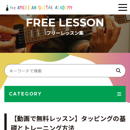
メ
ニ
FREE LESSON
ュ
フリーレッスン集
ー
CATEGORY
【動画で無料レッスン】タッピングの基
礎とトレーニング方法