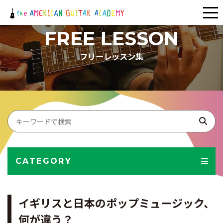
メ
ニ
FREE LESSON
ュ
フリーレッスン集
ー
CATEGORY
イギリスと日本のポップミュージック、
何が違う？