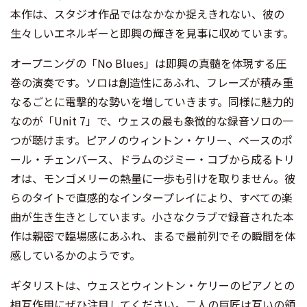
本作は、スタジオ作品ではなかなか捉えきれない、彼の
生々しいエネルギーと即興の輝きを見事に収めています。
オープニングの「No Blues」は即興の真髄を体現する圧
巻の演奏です。ソロは創造性にあふれ、フレーズが積み重
なるごとに電撃的な勢いを増していきます。同様に魅力的
なのが「Unit 7」で、ウェスの最も象徴的な録音ソロの一
つが聴けます。ピアノのウィントン・ケリー、ベースのポ
ール・チェンバース、ドラムのジミー・コブから成るトリ
オは、モンゴメリーの熱量に一歩も引けを取りません。彼
らのタイトで直感的なインタープレイにより、すべての楽
曲が生き生きとしています。小さなクラブで録音された本
作は親密で臨場感にあふれ、まるで最前列でその瞬間を体
感しているかのようです。
ギタリストは、ウェスとウィントン・ケリーのピアノとの
相互作用にぜひ注目してください。二人の巨匠は互いの領