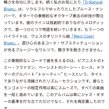
暢さを存分に示します。続く私のお気に入り
「D-Natural
Blues」
は、ソウルフルでゆったりとしたブルース・ナン
バーで、ギターでの象徴的なオクターブ奏法の妙技が際立
っています。彼のラインは独創的でありながらメロディッ
クで、音一つひとつで物語を紡いでいきます。もう一つの
ハイライトは、ウェスのオリジナル曲
「West Coast
Blues」
。遊び心のあるコード・サブスティテューション
が光るブルージーなワルツで、聴き手を飽きさせません。
この象徴的なレコードで彼を支えるのは、ピアニストのト
ミー・フラナガン、ベーシストのパーシー・ヒース、ドラ
マーのアルバート “トゥーティー” ヒースという、タイト
でありながら洗練されたリズム・セクションです。彼らと
モンゴメリーの相互作用は実にスムーズで、すべての楽曲
を一段と高めています。このアルバムは単にジャズ・ギタ
ーの基準を打ち立てただけでなく、それを再定義したので
す。