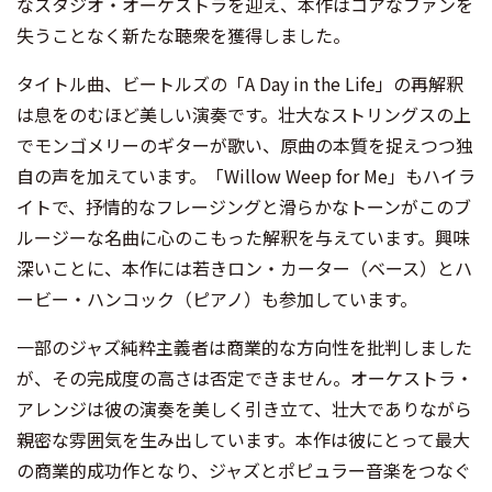
なスタジオ・オーケストラを迎え、本作はコアなファンを
失うことなく新たな聴衆を獲得しました。
タイトル曲、ビートルズの「A Day in the Life」の再解釈
は息をのむほど美しい演奏です。壮大なストリングスの上
でモンゴメリーのギターが歌い、原曲の本質を捉えつつ独
自の声を加えています。「Willow Weep for Me」もハイラ
イトで、抒情的なフレージングと滑らかなトーンがこのブ
ルージーな名曲に心のこもった解釈を与えています。興味
深いことに、本作には若きロン・カーター（ベース）とハ
ービー・ハンコック（ピアノ）も参加しています。
一部のジャズ純粋主義者は商業的な方向性を批判しました
が、その完成度の高さは否定できません。オーケストラ・
アレンジは彼の演奏を美しく引き立て、壮大でありながら
親密な雰囲気を生み出しています。本作は彼にとって最大
の商業的成功作となり、ジャズとポピュラー音楽をつなぐ