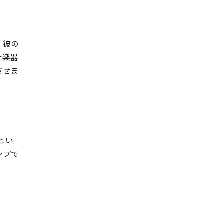
。彼の
た楽器
させま
 とい
ンプで