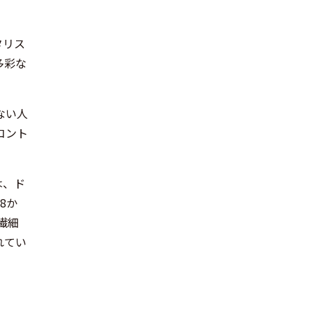
タリス
多彩な
ない人
コント
は、ド
8か
の繊細
れてい