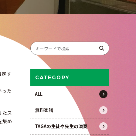
否定す
CATEGORY
いった
ALL
無料楽譜
けたス
を集め
TAGAの生徒や先生の演奏