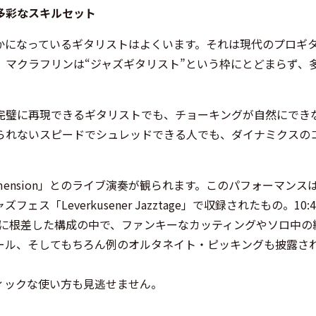
多彩なスキルセット
かになっているギタリストはよくいます。それは現代のプロギ
、マクラフリンは“ジャズギタリスト”という枠にとどまらず、
完璧に再現できるギタリストでも、チョーキングが自然にでき
られないスピードでシュレッドできる人でも、ダイナミクスの
mension」とのライブ演奏が観られます。このパフォーマンス
Leverkusener Jazztage」で収録されたもの。10:4
、ブルース形式に根差した構成の中で、ファンキーなカッティングやソロ中
ール、そしてもちろん例のオルタネイト・ピッキングも披露さ
ィックな使い方も見逃せません。