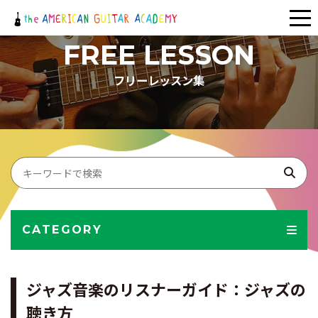
メ
ニ
FREE LESSON
ュ
フリーレッスン集
ー
CATEGORY
ジャズ音楽のリスナーガイド：ジャズの
聴き方