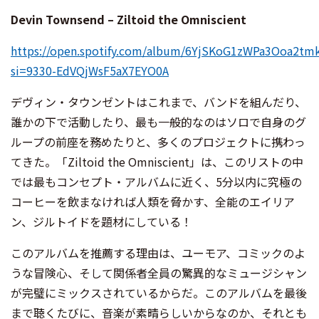
Devin Townsend – Ziltoid the Omniscient
https://open.spotify.com/album/6YjSKoG1zWPa3Ooa2tm
si=9330-EdVQjWsF5aX7EYO0A
デヴィン・タウンゼントはこれまで、バンドを組んだり、
誰かの下で活動したり、最も一般的なのはソロで自身のグ
ループの前座を務めたりと、多くのプロジェクトに携わっ
てきた。「Ziltoid the Omniscient」は、このリストの中
では最もコンセプト・アルバムに近く、5分以内に究極の
コーヒーを飲まなければ人類を脅かす、全能のエイリア
ン、ジルトイドを題材にしている！
このアルバムを推薦する理由は、ユーモア、コミックのよ
うな冒険心、そして関係者全員の驚異的なミュージシャン
が完璧にミックスされているからだ。このアルバムを最後
まで聴くたびに、音楽が素晴らしいからなのか、それとも