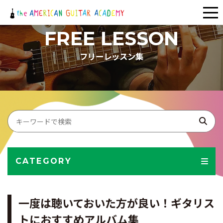
メ
ニ
FREE LESSON
ュ
フリーレッスン集
ー
CATEGORY
一度は聴いておいた方が良い！ギタリス
トにおすすめアルバム集