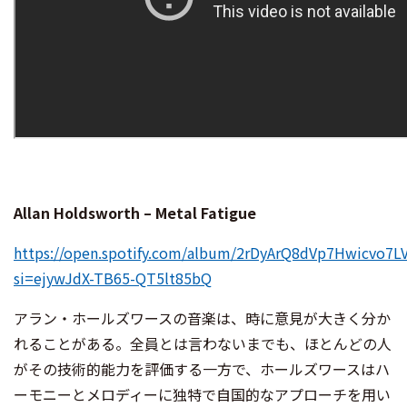
Allan Holdsworth – Metal Fatigue
https://open.spotify.com/album/2rDyArQ8dVp7Hwicvo7L
si=ejywJdX-TB65-QT5lt85bQ
アラン・ホールズワースの音楽は、時に意見が大きく分か
れることがある。全員とは言わないまでも、ほとんどの人
がその技術的能力を評価する一方で、ホールズワースはハ
ーモニーとメロディーに独特で自国的なアプローチを用い