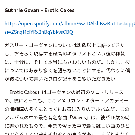
Guthrie Govan – Erotic Cakes
https://open.spotify.com/album/6wtDAlsbBwBpTLxsIxqq
si=ZSnqMcIYRx2hBqYbkvsCBQ
ガスリー・ゴーヴァンについては想像以上に語ってきた
し、おそらく現存する最高のギタリストという彼の称賛
は、十分に、そして本当にふさわしいものだ。しかし、彼
についてはあまり多くを語らないことにする。代わりに僕
が彼について書いたブログ記事をご覧いただきたい。
「Erotic Cakes」はゴーヴァンの最初のソロ・リリース
で、僕にとっても、ここアメリカン・ギター・アカデミー
の講師陣の多くにとってもお気に入りのアルバムだ。この
アルバムの中で最も有名な曲「Waves」は、彼が16歳の時
に書かれたもので、今まで習った中で最も難しい曲のひと
つである！どの曲もそれぞれの良さがあり、まぎれもなく