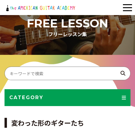
メ
ニ
FREE LESSON
ュ
フリーレッスン集
ー
CATEGORY
変わった形のギターたち