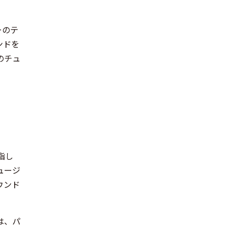
ーのテ
ンドを
のチュ
指し
ミュージ
ウンド
は、パ