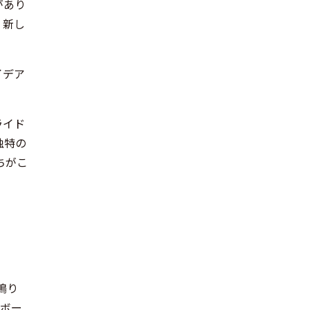
があり
、新し
イデア
ライド
独特の
ちがこ
鳴り
トボー