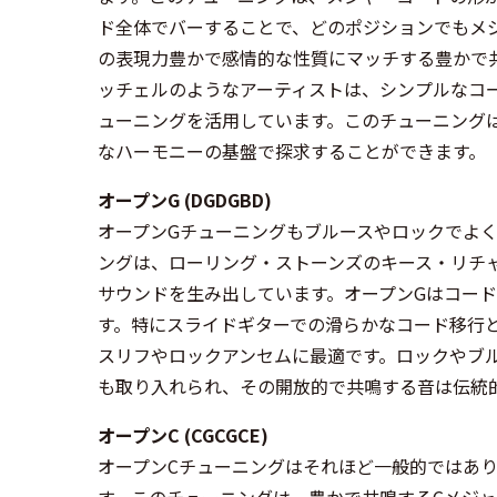
ド全体でバーすることで、どのポジションでもメ
の表現力豊かで感情的な性質にマッチする豊かで
ッチェルのようなアーティストは、シンプルなコ
ューニングを活用しています。このチューニング
なハーモニーの基盤で探求することができます。
オープンG (DGDGBD)
オープンGチューニングもブルースやロックでよ
ングは、ローリング・ストーンズのキース・リチ
サウンドを生み出しています。オープンGはコー
す。特にスライドギターでの滑らかなコード移行
スリフやロックアンセムに最適です。ロックやブ
も取り入れられ、その開放的で共鳴する音は伝統
オープンC (CGCGCE)
オープンCチューニングはそれほど一般的ではあ
す。このチューニングは、豊かで共鳴するCメジ