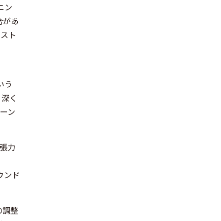
ニン
合があ
ィスト
いう
、深く
ーン
張力
サウンド
の調整