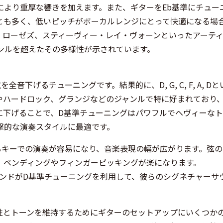
により重厚な響きを加えます。また、ギターをEb基準にチュー
とも多く、低いピッチがボーカルレンジにとって快適になる場
・ローゼズ、スティーヴィー・レイ・ヴォーンといったアーテ
ンルを超えたその多様性が示されています。
下げるチューニングです。結果的に、D, G, C, F, A, Dと
やハードロック、グランジなどのジャンルで特に好まれており
に下げることで、D基準チューニングはパワフルでヘヴィーなト
撃的な演奏スタイルに最適です。
るキーでの演奏が容易になり、音楽表現の幅が広がります。弦の
、ベンディングやフィンガーピッキングが楽になります。
um といったバンドがD基準チューニングを利用して、彼らのシグネチャー
性とトーンを維持するためにギターのセットアップにいくつか