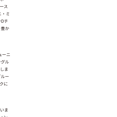
ース
ニ・ミ
Dチ
を豊か
ューニ
ングル
くしま
ブルー
クに
ていま
ィン