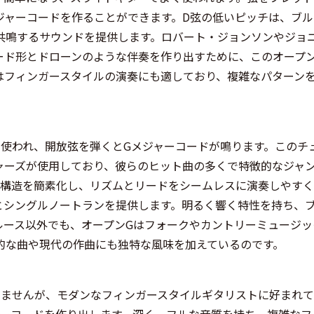
ジャーコードを作ることができます。D弦の低いピッチは、ブル
共鳴するサウンドを提供します。ロバート・ジョンソンやジョ
ード形とドローンのような伴奏を作り出すために、このオープン
はフィンガースタイルの演奏にも適しており、複雑なパターン
く使われ、開放弦を弾くとGメジャーコードが鳴ります。このチ
ャーズが使用しており、彼らのヒット曲の多くで特徴的なジャ
ド構造を簡素化し、リズムとリードをシームレスに演奏しやす
とシングルノートランを提供します。明るく響く特性を持ち、
ルース以外でも、オープンGはフォークやカントリーミュージッ
的な曲や現代の作曲にも独特な風味を加えているのです。
りませんが、モダンなフィンガースタイルギタリストに好まれ
ャーコードを作り出します。深く、フルな音質を持ち、複雑なフ