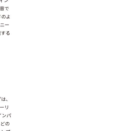
音で
ドのよ
モニー
続する
グは、
ーリ
インパ
などの