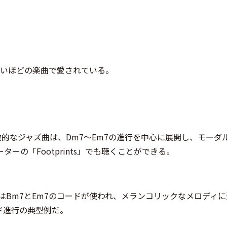
曲
ないほどの楽曲で愛されている。
象徴的なジャズ曲は、Dm7～Em7の進行を中心に展開し、モーダ
の「Footprints」でも聴くことができる。
」： この曲ではBm7とEm7のコードが使われ、メランコリックなメロディ
ド進行の典型例だ。