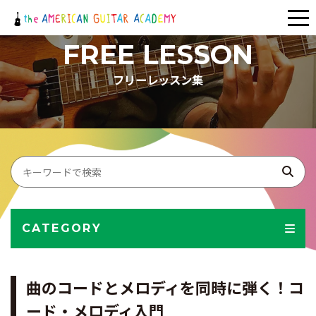
メ
ニ
FREE LESSON
ュ
フリーレッスン集
ー
CATEGORY
曲のコードとメロディを同時に弾く！コ
ード・メロディ入門