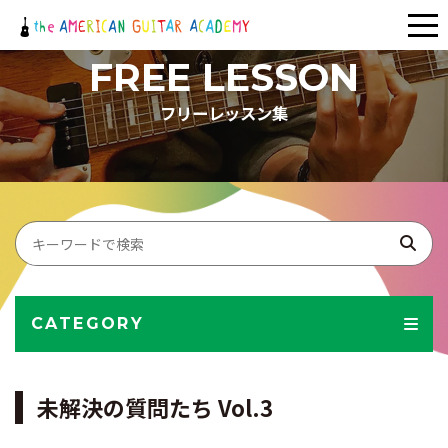
メ
ニ
FREE LESSON
ュ
フリーレッスン集
ー
CATEGORY
未解決の質問たち Vol.3