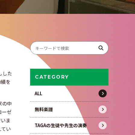
】
しした
CATEGORY
功績を
ALL
家の中
無料楽譜
ローゼ
でいま
TAGAの生徒や先生の演奏
えてい