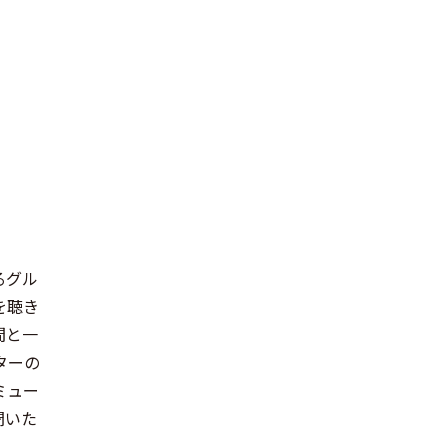
るグル
を聴き
間と一
ターの
ミュー
聞いた