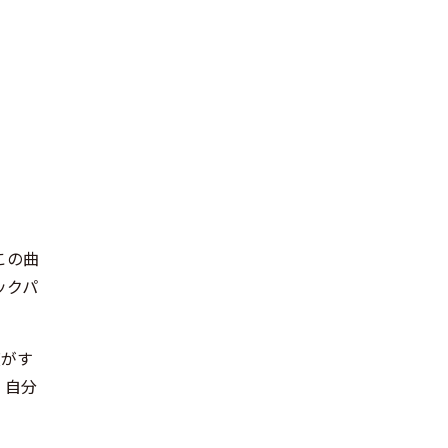
この曲
ックパ
度がす
。自分