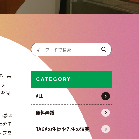
す。実
CATEGORY
いま
ィを覚
ALL
無料楽譜
ればほ
たをそ
TAGAの生徒や先生の演奏
リフを