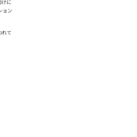
向けに
ション
われて