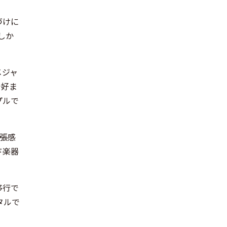
づけに
しか
メジャ
で好ま
プルで
張感
ド楽器
移行で
タルで