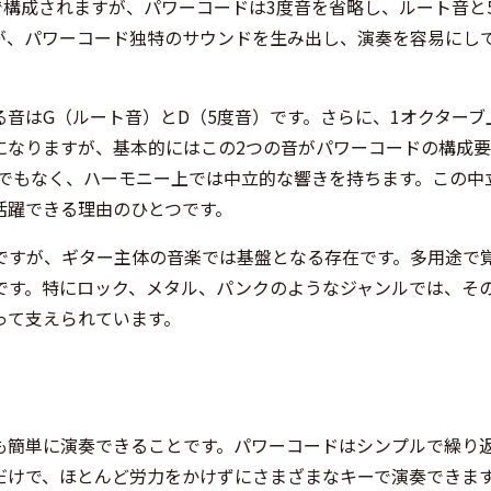
で構成されますが、パワーコードは3度音を省略し、ルート音と
が、パワーコード独特のサウンドを生み出し、演奏を容易にし
る音はG（ルート音）とD（5度音）です。さらに、1オクターブ
になりますが、基本的にはこの2つの音がパワーコードの構成
ーでもなく、ハーモニー上では中立的な響きを持ちます。この中
活躍できる理由のひとつです。
ですが、ギター主体の音楽では基盤となる存在です。多用途で
です。特にロック、メタル、パンクのようなジャンルでは、そ
って支えられています。
も簡単に演奏できることです。パワーコードはシンプルで繰り
だけで、ほとんど労力をかけずにさまざまなキーで演奏できま