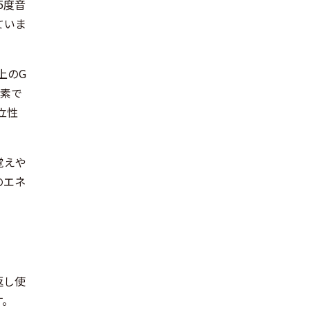
5度音
ていま
上のG
要素で
立性
覚えや
のエネ
返し使
す。