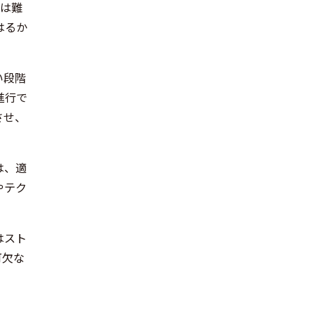
には難
はるか
い段階
進行で
させ、
は、適
やテク
はスト
可欠な