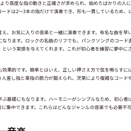
、より高度な指の動きと正確さが求められ、始めたばかりの人
コードは2〜3本の指だけで演奏でき、形も一貫しているため、
覚え、お気に入りの音楽と一緒に演奏できます。有名な曲を早
になります。ロックの名曲のリフでも、パンクソングのコード
」という実感を与えてくれます。これが初心者を練習に夢中に
も効果的です。簡単とはいえ、正しい押さえ方で弦を鳴らすに
う人差し指と薬指の筋力が鍛えられ、次第により複雑なコード
学ぶ基礎にもなります。ハーモニーがシンプルなため、初心者
行に集中できます。これらはどんなジャンルの音楽でも必要不
ー音楽