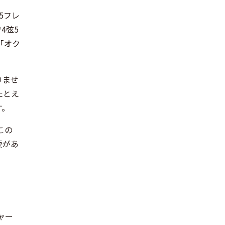
5フレ
4弦5
「オク
りませ
たとえ
す。
この
要があ
ャー