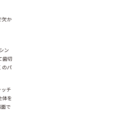
で欠か
シン
て歯切
くのパ
ャッチ
全体を
場面で