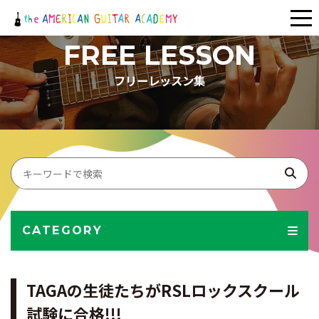
メ
ニ
FREE LESSON
ュ
フリーレッスン集
ー
CATEGORY
TAGAの生徒たちがRSLロックスクール
試験に合格!!!