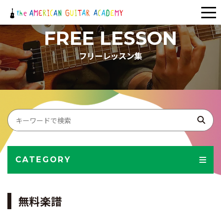
メ
ニ
FREE LESSON
ュ
フリーレッスン集
ー
CATEGORY
無料楽譜