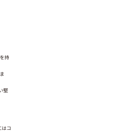
を持
ま
い堅
にはコ