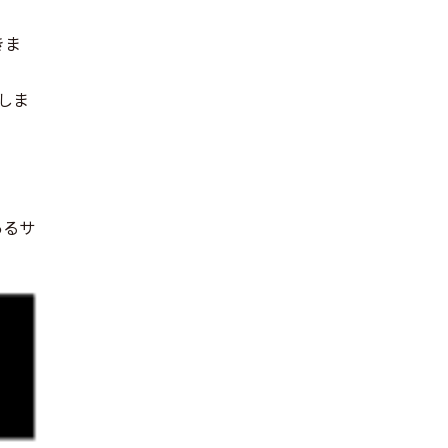
きま
しま
あるサ